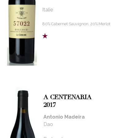
Italie
80% Cabernet Sauvignon, 20% Merlot
A CENTENARIA
2017
Antonio Madeira
Dao