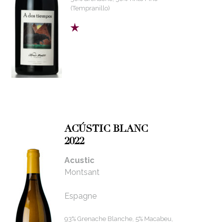
(Tempranillo)
ACÚSTIC BLANC
2022
Acustic
Montsant
Espagne
93% Grenache Blanche, 5% Macabeu,