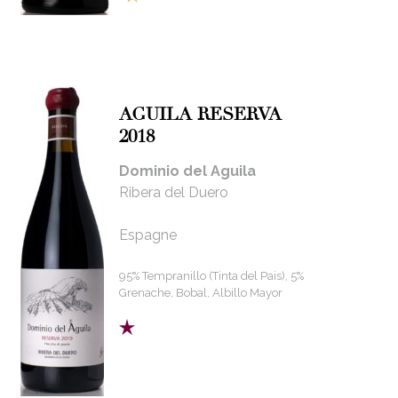
AGUILA RESERVA
2018
Dominio del Aguila
Ribera del Duero
Espagne
95% Tempranillo (Tinta del Pais), 5%
Grenache, Bobal, Albillo Mayor