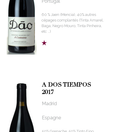
Portugal
60 % Jaen (Mencia), 40% autres
cépages complantés (Tinta Amarel,
Baga, Negro Mouro, Tinta Pinheira,
etc …)
A DOS TIEMPOS
2017
Madrid
Espagne
50% Grenache, 50% Tinto Fino