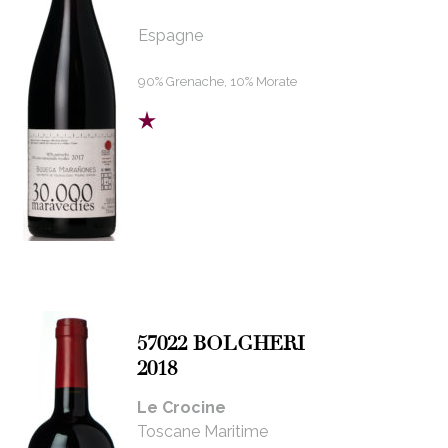
Espagne
90% Grenache, 10% Morate
57022 BOLGHERI
2018
Le Crocine
Toscane Maritime