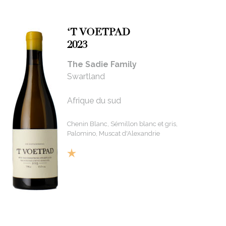
‘T VOETPAD
2023
The Sadie Family
Swartland
Afrique du sud
Chenin Blanc, Sémillon blanc et gris,
Palomino, Muscat d'Alexandrie