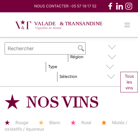
Skip
NOUS CONTACTER :
05 57 19 17 52
to
content
Tous
les
vins
NOS VINS
Rouge
Blanc
Rosé
Mutés /
oxidatifs / liquoreux