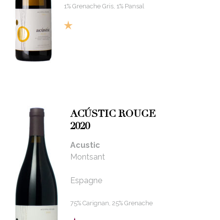
1% Grenache Gris, 1% Pansal
ACÚSTIC ROUGE
2020
Acustic
Montsant
Espagne
75% Carignan, 25% Grenache