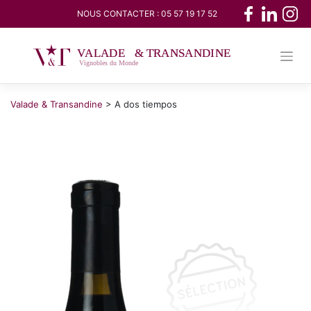
Skip
NOUS CONTACTER :
05 57 19 17 52
to
content
Valade & Transandine
>
A dos tiempos