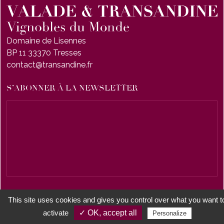
Domaine de Lisennes
BP 11 33370 Tresses
contact@transandine.fr
S’ABONNER À LA NEWSLETTER
This site uses cookies and gives you control over what you want t
© 2026
Valade & Transandine
-
Mentions légales
-
Politique de confidentialite
- L'abus
activate
✓ OK, accept all
Personalize
d'alcool est dangereux pour la santé