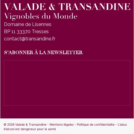
Domaine de Lisennes
BP 11 33370 Tresses
contact@transandine.fr
S’ABONNER À LA NEWSLETTER
© 2026
Valade & Transandine
-
Mentions légales
-
Politique de confidentialite
- L'abus
d'alcool est dangereux pour la santé