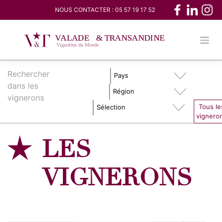
Skip
NOUS CONTACTER :
05 57 19 17 52
to
content
Rechercher
dans les
vignerons
Tous le
vignero
LES
VIGNERONS