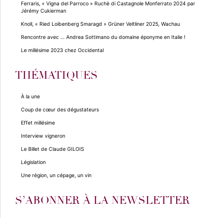
Ferraris, « Vigna del Parroco » Ruchè di Castagnole Monferrato 2024 par
Jérémy Cukierman
Knoll, « Ried Loibenberg Smaragd » Grüner Veltliner 2025, Wachau
Rencontre avec … Andrea Sottimano du domaine éponyme en Italie !
Le millésime 2023 chez Occidental
THÉMATIQUES
À la une
Coup de cœur des dégustateurs
Effet millésime
Interview vigneron
Le Billet de Claude GILOIS
Législation
Une région, un cépage, un vin
S’ABONNER À LA NEWSLETTER