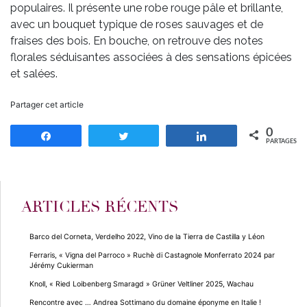
populaires. Il présente une robe rouge pâle et brillante,
avec un bouquet typique de roses sauvages et de
fraises des bois. En bouche, on retrouve des notes
florales séduisantes associées à des sensations épicées
et salées.
Partager cet article
0
Partagez
Tweetez
Partagez
PARTAGES
ARTICLES RÉCENTS
Barco del Corneta, Verdelho 2022, Vino de la Tierra de Castilla y Léon
Ferraris, « Vigna del Parroco » Ruchè di Castagnole Monferrato 2024 par
Jérémy Cukierman
Knoll, « Ried Loibenberg Smaragd » Grüner Veltliner 2025, Wachau
Rencontre avec … Andrea Sottimano du domaine éponyme en Italie !