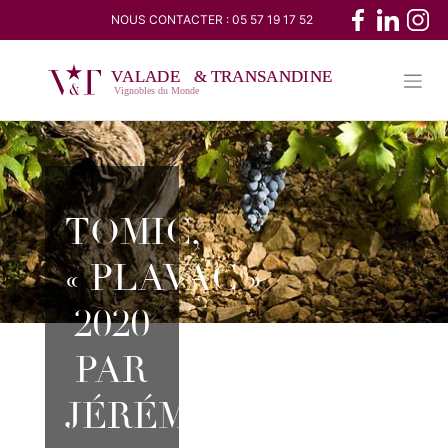
Skip
NOUS CONTACTER :
05 57 19 17 52
to
content
TOMIC,
« PLAVAC »
2020
PAR
JÉRÉMY