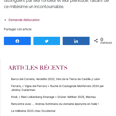
distinguent par leur rondeur et leur plénitude, faisant de
ce millésime un incontournable.
Demande d’allocation
Partager cet article
0
Partagez
Tweetez
Partagez
PARTAGES
ARTICLES RÉCENTS
Barco del Corneta, Verdelho 2022, Vino de la Tierra de Castilla y Léon
Ferraris, « Vigna del Parroco » Ruchè di Castagnole Monferrato 2024 par
Jérémy Cukierman
Knoll, « Ried Loibenberg Smaragd » Grüner Veltliner 2025, Wachau
Rencontre avec … Andrea Sottimano du domaine éponyme en Italie !
Le millésime 2023 chez Occidental