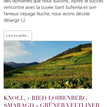
des domaines que nous suivons… Après le succès
rencontré avec la cuvée Sant’ Eufemia et son
fameux cépage Ruché, nous avons décidé
d’élargir […]
Lire la suite...
KNOLL, « RIED LOIBENBERG
SMARAGD » GRÜNER VELTLINER