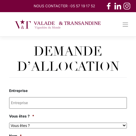
Skip
NOUS CONTACTER :
05 57 19 17 52
to
content
DEMANDE
D’ALLOCATION
Entreprise
Vous êtes ?
*
Nom
*