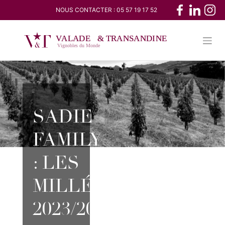
Skip
NOUS CONTACTER :
05 57 19 17 52
to
content
SADIE
FAMILY
: LES
MILLÉSIMES
2023/2024