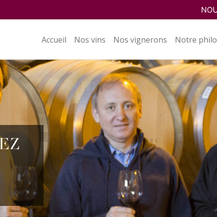
NOU
Accueil
Nos vins
Nos vignerons
Notre phil
EZ