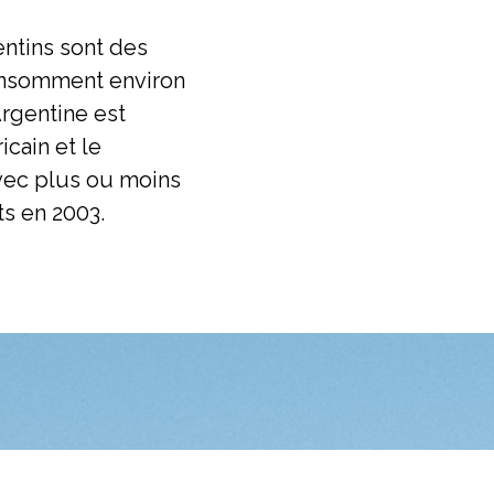
ntins sont des
onsomment environ
Argentine est
cain et le
vec plus ou moins
ts en 2003.