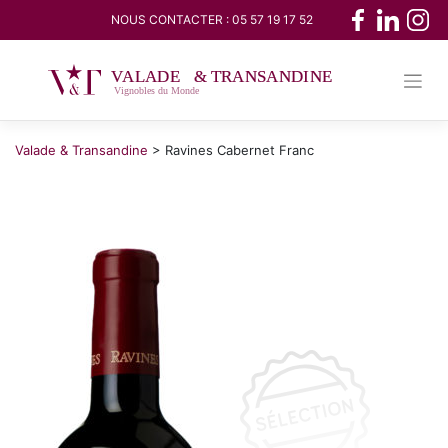
Skip
NOUS CONTACTER :
05 57 19 17 52
to
content
Valade & Transandine
>
Ravines Cabernet Franc