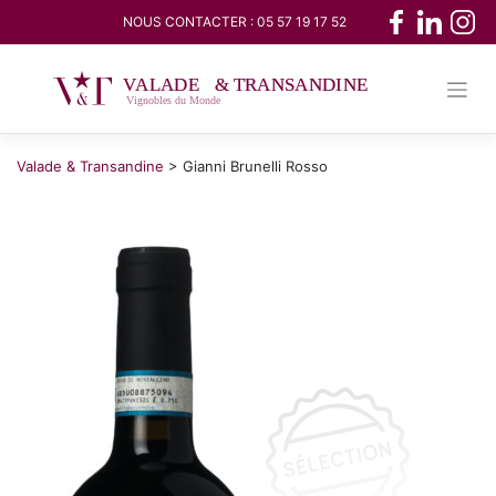
Skip
NOUS CONTACTER :
05 57 19 17 52
to
content
Valade & Transandine
>
Gianni Brunelli Rosso